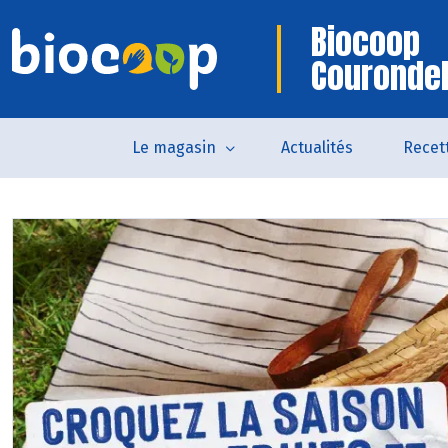
Biocoop
Courondel
Le magasin
Actualités
Recet