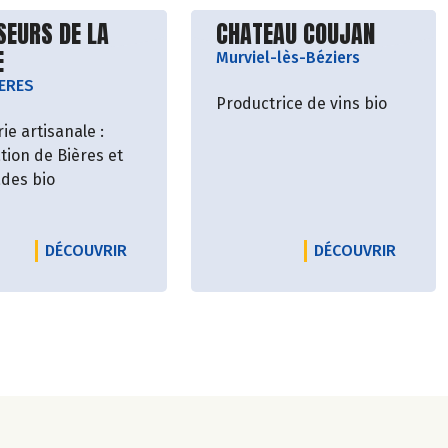
vrir le producteur
Découvrir le producteu
SEURS DE LA
CHATEAU COUJAN
E
Murviel-lès-Béziers
ERES
Productrice de vins bio
ie artisanale :
tion de Bières et
des bio
ASSERIE OPPIDUM
LE PRODUCTEUR BRASSEURS DE LA JONTE
LE PRO
DÉCOUVRIR
DÉCOUVRIR