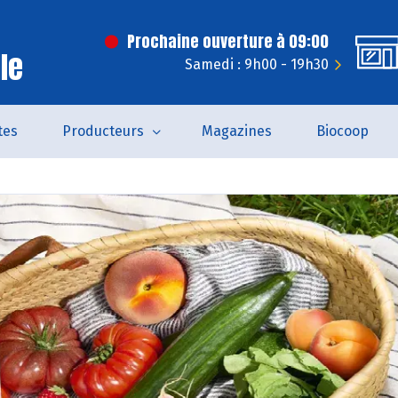
Prochaine ouverture à 09:00
le
Samedi : 9h00 - 19h30
tes
Producteurs
Magazines
Biocoop