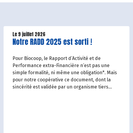
Le 9 juillet 2026
Lire la suite de l'article
Notre RADD 2025 est sorti !
Pour Biocoop, le Rapport d’Activité et de
Performance extra-Financière n’est pas une
simple formalité, ni même une obligation*. Mais
pour notre coopérative ce document, dont la
sincérité est validée par un organisme tiers
indépendant, est un acte de transparence vis-à-
vis de l'ensemble de nos parties prenantes
(Paysan.ne.s Associé.e.s, magasins...) et de nos
clients. Il contient un condensé des avancées
réalisées par Biocoop dans l’objectif de rendre
accessible et désirable une bio exigeante.