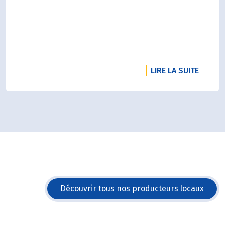
RTICLE NOTRE RADD 2025 EST SORTI !
DE L'A
LIRE LA SUITE
Découvrir tous nos producteurs locaux