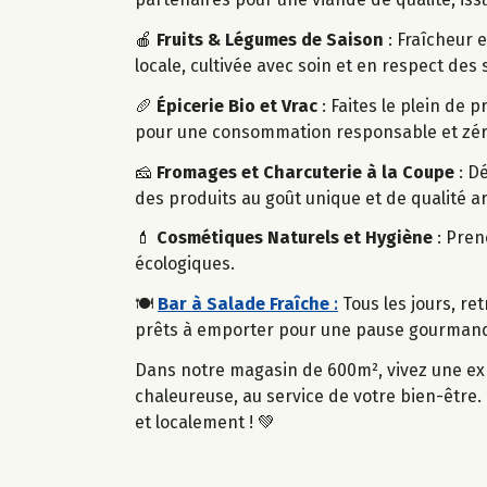
🍎
Fruits & Légumes de Saison
: Fraîcheur 
locale, cultivée avec soin et en respect des 
🥖
Épicerie Bio et Vrac
: Faites le plein de 
pour une consommation responsable et zér
🧀
Fromages et Charcuterie à la Coupe
: D
des produits au goût unique et de qualité ar
💄
Cosmétiques Naturels et Hygiène
: Pren
écologiques.
🍽️
Bar à Salade Fraîche
:
Tous les jours, re
prêts à emporter pour une pause gourmand
Dans notre magasin de 600m², vivez une ex
chaleureuse, au service de votre bien-être.
et localement ! 💚