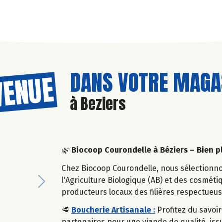
DANS VOTRE MAGAS
VENUE
à Beziers
🌿
Biocoop Courondelle à Béziers – Bien p
Chez Biocoop Courondelle, nous sélectionn
l'Agriculture Biologique (AB) et des cosméti
Next
producteurs locaux des filières respectueus
🥩
Boucherie Artisanale
:
Profitez du savoir
partenaires pour une viande de qualité, i