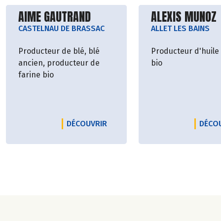
Découvrir le producteur
Découvrir le p
AIME GAUTRAND
ALEXIS MUNOZ
CASTELNAU DE BRASSAC
ALLET LES BAINS
Producteur de blé, blé
Producteur d'huile 
ancien, producteur de
bio
farine bio
LE PRODUCTEUR AIME GAUTRAN
DÉCOUVRIR
DÉCO