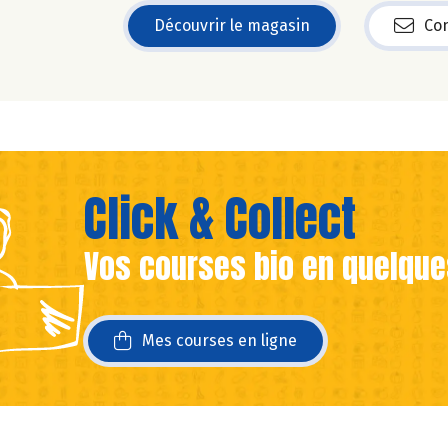
Découvrir le magasin
Con
Click & Collect
Vos courses bio en quelque
ans une nouvelle fenêtre)
ans une nouvelle fenêtre)
Mes courses en ligne