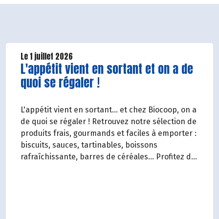
Le 1 juillet 2026
Lire la suite de l'article
L'appétit vient en sortant et on a de
quoi se régaler !
L'appétit vient en sortant... et chez Biocoop, on a
de quoi se régaler ! Retrouvez notre sélection de
produits frais, gourmands et faciles à emporter :
biscuits, sauces, tartinables, boissons
rafraîchissante, barres de céréales... Profitez de
20%* de remise sur une sélection de produits du
2 juillet au 12 août 2026 inclus.