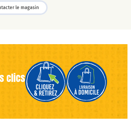
tacter le magasin
s clics