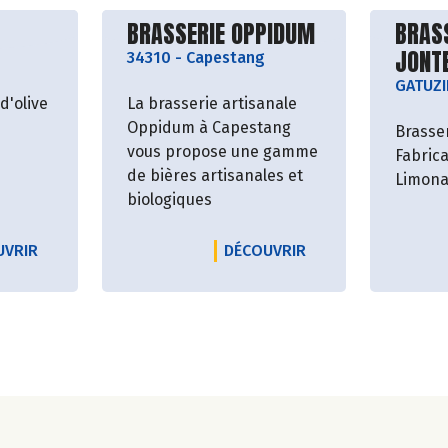
roducteur
Découvrir le producteur
Décou
BRASSERIE OPPIDUM
BRAS
JONT
34310
-
Capestang
GATUZI
d'olive
La brasserie artisanale
Oppidum à Capestang
Brasser
vous propose une gamme
Fabrica
de bières artisanales et
Limona
biologiques
D
LE PRODUCTEUR ALEXIS MUNOZ
LE PRODUCTEUR BR
UVRIR
DÉCOUVRIR