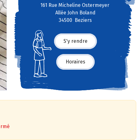
161 Rue Micheline Ostermeyer
Allée John Boland
34500 Beziers
S'y rendre
Horaires
ermé