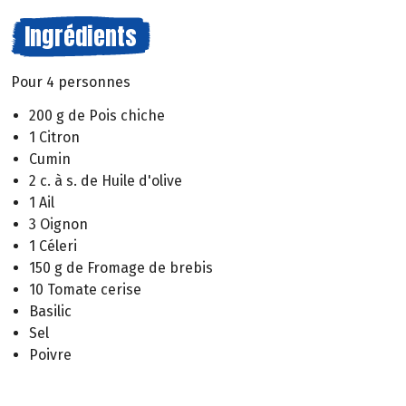
Ingrédients
Pour 4 personnes
200 g de Pois chiche
1 Citron
Cumin
2 c. à s. de Huile d'olive
1 Ail
3 Oignon
1 Céleri
150 g de Fromage de brebis
10 Tomate cerise
Basilic
Sel
Poivre