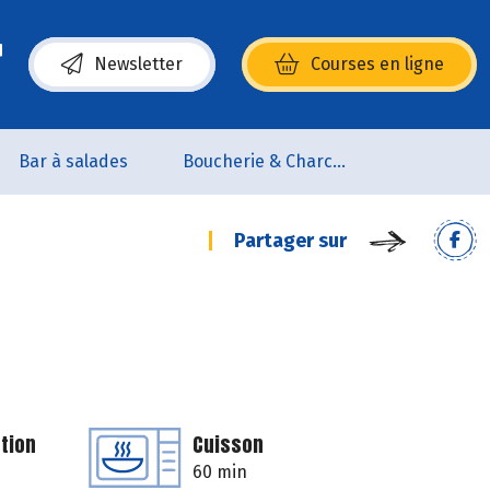
Newsletter
Courses en ligne
(s’ouvre dans une nouvelle fenêtre)
Bar à salades
Boucherie & Charcuterie
Partager sur
tion
Cuisson
60 min