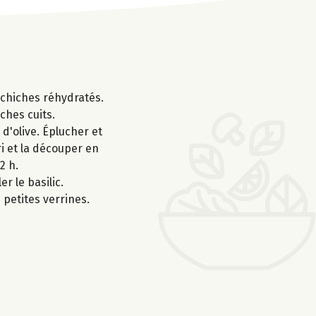
s chiches réhydratés.
ches cuits.
 d'olive. Éplucher et
ri et la découper en
2 h.
r le basilic.
 petites verrines.