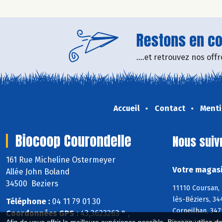
Restons en con
....et retrouvez nos of
Accueil
Contact
Menti
Biocoop Courondelle
Nous suiv
161 Rue Micheline Ostermeyer
Votre magasi
Allée John Boland
34500 Beziers
11110 Coursan, 
lès-Béziers, 34
Téléphone :
04 11 79 01 30
Corneilhan, 347
Coordonnées GPS :
43,3623263 ° ,