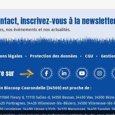
tact, inscrivez-vous à la newsletter
fres, nos événements et nos actualités.
ons légales
Protection des données
CGU
Gestio
re sur
n Biocoop Courondelle (34500) est proche de :
11560 Fleury d, 11110 Salles-d, 34550 Bessan, 34450 Vias, 34500 Bézie
420 Portiragnes, 34420 Villeneuve-lès-Béziers, 34500 Villeneuve-lès
10 Lespignan, 34490 Lignan s/Orb, 34370 Maraussan, 34410 Sauvian, 3