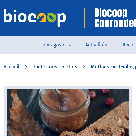
Biocoop
Courondel
Le magasin
Actualités
Recet
Accueil
Toutes nos recettes
Mothais sur feuille, p