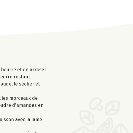
e beurre et en arroser
eurre restant.
haude, le sécher et
nt les morceaux de
a poudre d'amandes en
cuisson avec la lame