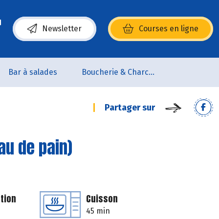
Newsletter
Courses en ligne
(s’ouvre dans une nouvelle fenêtre)
Bar à salades
Boucherie & Charcuterie
Partager sur
au de pain)
tion
Cuisson
45 min