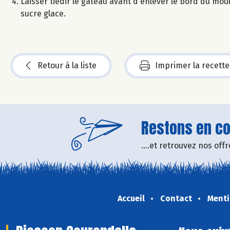
Laisser tiédir le gâteau avant d'enlever le bord du mou
sucre glace.
Retour à la liste
Imprimer la recette
Restons en con
....et retrouvez nos of
Accueil
Contact
Menti