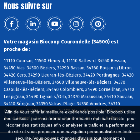
Nous suivre sur
Votre magasin Biocoop Courondelle (34500) est
proche de :
11110 Coursan, 11560 Fleury d, 11110 Salles-d, 34550 Bessan,
34450 Vias, 34500 Béziers, 34290 Bassan, 34760 Boujan s/Libron,
34420 Cers, 34290 Lieuran-lès-Béziers, 34420 Portiragnes, 34420
Villeneuve-lès-Béziers, 34500 Villeneuve-lès-Béziers, 34370
Cazouls-lès-Béziers, 34440 Colombiers, 34490 Corneilhan, 34710
Lespignan, 34490 Lignan s/Orb, 34370 Maraussan, 34410 Sauvian,
34410 Sérignan, 34350 Valras-Plage, 34350 Vendres, 34310
Capestang, 34370 Creissan, 34370 Maureilhan, 34310 Montady,
Afin de vous offrir la meilleure expérience possible, Biocoop utilise
34310 Montels, 34440 Nissan-lez-Enserune, 34310 Poilhes
des cookies : pour assurer une performance optimale du site, pour
récolter des statistiques afin d'analyser le trafic et la performance
du site et vous proposer une navigation personnalisée en toute
sécurité. Vous pouvez changer d'avis à tout moment en
Biocoop.fr
Le réseau Biocoop