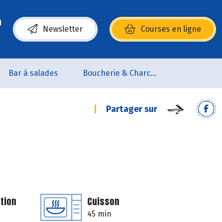
Newsletter
Courses en ligne
(s’ouvre dans une nouvelle fenêtre)
Bar à salades
Boucherie & Charcuterie
Partager sur
tion
Cuisson
45 min