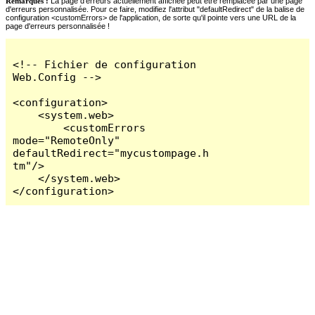
Remarques :
La page d'erreurs actuellement affichée peut être remplacée par une page
d'erreurs personnalisée. Pour ce faire, modifiez l'attribut "defaultRedirect" de la balise de
configuration <customErrors> de l'application, de sorte qu'il pointe vers une URL de la
page d'erreurs personnalisée !
<!-- Fichier de configuration 
Web.Config -->

<configuration>

    <system.web>

        <customErrors 
mode="RemoteOnly" 
defaultRedirect="mycustompage.h
tm"/>

    </system.web>

</configuration>