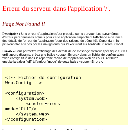
Erreur du serveur dans l'application '/'.
Page Not Found !!
Description :
Une erreur d'application s'est produite sur le serveur. Les paramètres
d'erreur personnalisés actuels pour cette application empêchent l'affichage à distance
des détails de l'erreur de l'application (pour des raisons de sécurité). Cependant, ils
peuvent être affichés par les navigateurs qui s'exécutent sur l'ordinateur serveur local.
Détails =
Pour permettre l'affichage des détails de ce message d'erreur spécifique sur les
ordinateurs distants, créez une balise <customErrors> dans un fichier de configuration
"web.config" situé dans le répertoire racine de l'application Web en cours. Attribuez
ensuite la valeur "off" à l'attribut "mode" de cette balise <customErrors>.
<!-- Fichier de configuration 
Web.Config -->

<configuration>

    <system.web>

        <customErrors 
mode="Off"/>

    </system.web>

</configuration>