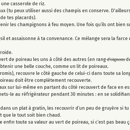
 une casserole de riz.
 (tu peux utiliser aussi des champis en conserve. D'ailleurs, 
de tes placards).
nir les champignons à feu moyen. Une fois qu’ils ont bien su
sil et assaisonne à ta convenance. Ce mélange sera la farce 
froide.
 de poireau les uns à côté des autres (en rang ̶d̶'̶o̶i̶g̶n̶o̶n̶s̶ 
btenir une belle couche, comme un lit de poireaux.
 promis), recouvre le côté gauche de celui-ci dans toute sa lon
poireau doit être complètement recouverte.
eaux sur lui-même en partant du côté recouvert de face en e
ets-le au réfrigérateur pendant 30 minutes : en se solidifiant,
dans un plat à gratin, les recouvrir d’un peu de gruyère si tu 
 que le tout soit bien chaud.
ne enfin toute sa valeur au vert de poireau, si c’est pas beau ç