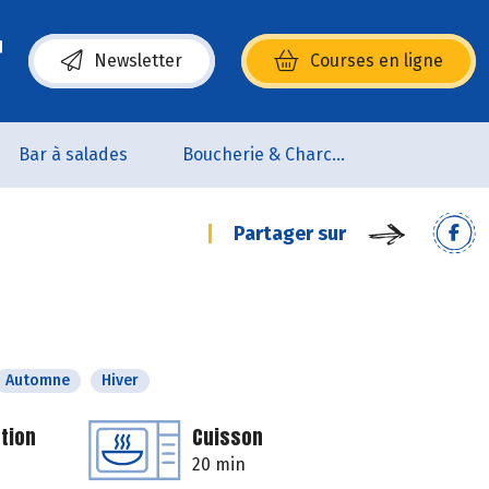
Newsletter
Courses en ligne
(s’ouvre dans une nouvelle fenêtre)
Bar à salades
Boucherie & Charcuterie
Partager sur
Automne
Hiver
tion
Cuisson
20 min