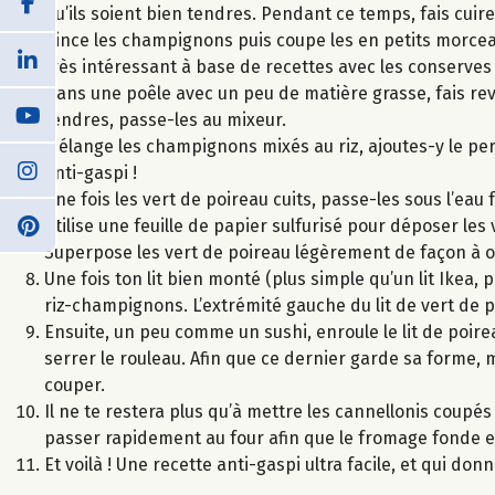
qu’ils soient bien tendres. Pendant ce temps, fais cuire
Rince les champignons puis coupe les en petits morceaux
très intéressant à base de recettes avec les conserves 
Dans une poêle avec un peu de matière grasse, fais reve
tendres, passe-les au mixeur.
Mélange les champignons mixés au riz, ajoutes-y le per
anti-gaspi !
Une fois les vert de poireau cuits, passe-les sous l’eau 
Utilise une feuille de papier sulfurisé pour déposer les vert
Superpose les vert de poireau légèrement de façon à o
Une fois ton lit bien monté (plus simple qu’un lit Ikea,
riz-champignons. L’extrémité gauche du lit de vert de 
Ensuite, un peu comme un sushi, enroule le lit de poir
serrer le rouleau. Afin que ce dernier garde sa forme, m
couper.
Il ne te restera plus qu’à mettre les cannellonis coupés 
passer rapidement au four afin que le fromage fonde et
Et voilà ! Une recette anti-gaspi ultra facile, et qui don