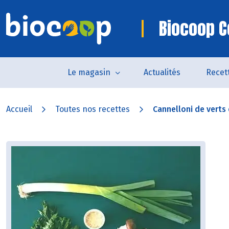
Biocoop C
Le magasin
Actualités
Recet
Accueil
Toutes nos recettes
Cannelloni de verts