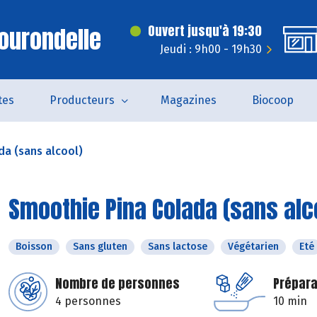
ourondelle
Ouvert jusqu'à 19:30
Jeudi : 9h00 - 19h30
tes
Producteurs
Magazines
Biocoop
a (sans alcool)
Smoothie Pina Colada (sans alc
Boisson
Sans gluten
Sans lactose
Végétarien
Eté
Nombre de personnes
Prépara
4 personnes
10 min