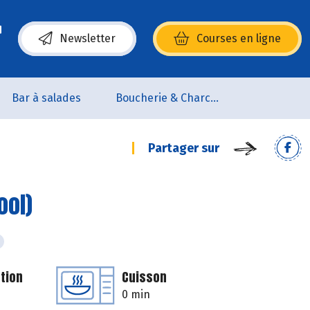
Newsletter
Courses en ligne
(s’ouvre dans une nouvelle fenêtre)
Bar à salades
Boucherie & Charcuterie
Partager sur
ool)
tion
Cuisson
0 min