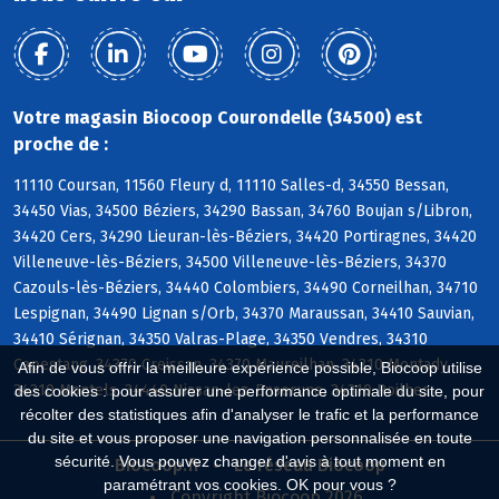
Votre magasin Biocoop Courondelle (34500) est
proche de :
11110 Coursan, 11560 Fleury d, 11110 Salles-d, 34550 Bessan,
34450 Vias, 34500 Béziers, 34290 Bassan, 34760 Boujan s/Libron,
34420 Cers, 34290 Lieuran-lès-Béziers, 34420 Portiragnes, 34420
Villeneuve-lès-Béziers, 34500 Villeneuve-lès-Béziers, 34370
Cazouls-lès-Béziers, 34440 Colombiers, 34490 Corneilhan, 34710
Lespignan, 34490 Lignan s/Orb, 34370 Maraussan, 34410 Sauvian,
34410 Sérignan, 34350 Valras-Plage, 34350 Vendres, 34310
Capestang, 34370 Creissan, 34370 Maureilhan, 34310 Montady,
Afin de vous offrir la meilleure expérience possible, Biocoop utilise
34310 Montels, 34440 Nissan-lez-Enserune, 34310 Poilhes
des cookies : pour assurer une performance optimale du site, pour
récolter des statistiques afin d'analyser le trafic et la performance
du site et vous proposer une navigation personnalisée en toute
sécurité. Vous pouvez changer d'avis à tout moment en
Biocoop.fr
Le réseau Biocoop
paramétrant vos cookies. OK pour vous ?
Copyright Biocoop 2026