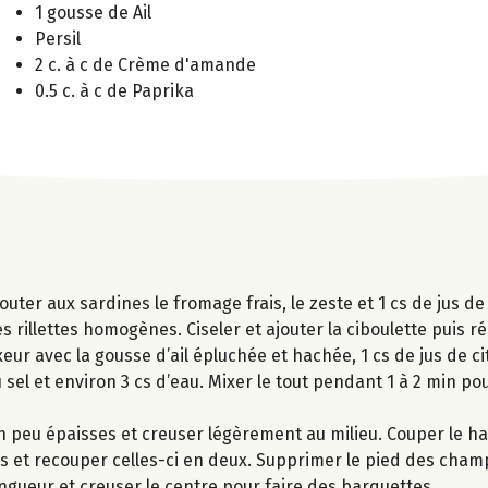
1 gousse de Ail
Persil
2 c. à c de Crème d'amande
0.5 c. à c de Paprika
outer aux sardines le fromage frais, le zeste et 1 cs de jus de
 rillettes homogènes. Ciseler et ajouter la ciboulette puis ré
ur avec la gousse d’ail épluchée et hachée, 1 cs de jus de ci
u sel et environ 3 cs d’eau. Mixer le tout pendant 1 à 2 min po
 peu épaisses et creuser légèrement au milieu. Couper le ha
les et recouper celles-ci en deux. Supprimer le pied des cha
ngueur et creuser le centre pour faire des barquettes.