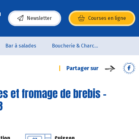
Newsletter
Courses en ligne
(s’ouvre dans une nouvelle fenêtre)
Bar à salades
Boucherie & Charcuterie
Partager sur
es et fromage de brebis -
3
tion
Cuisson