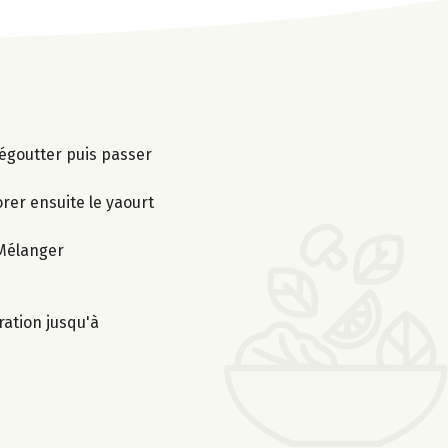
 égoutter puis passer
orer ensuite le yaourt
 Mélanger
ration jusqu'à