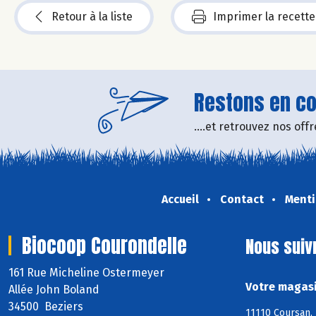
Retour à la liste
Imprimer la recette
Restons en con
....et retrouvez nos of
Accueil
Contact
Menti
Biocoop Courondelle
Nous suiv
161 Rue Micheline Ostermeyer
Votre magasi
Allée John Boland
34500 Beziers
11110 Coursan, 