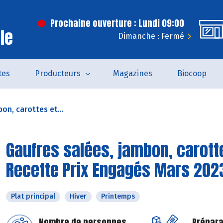
Prochaine ouverture : Lundi 09:00
le
Dimanche : Fermé
tes
Producteurs
Magazines
Biocoop
on, carottes et...
Gaufres salées, jambon, carott
Recette Prix Engagés Mars 202
Plat principal
Hiver
Printemps
Nombre de personnes
Prépara