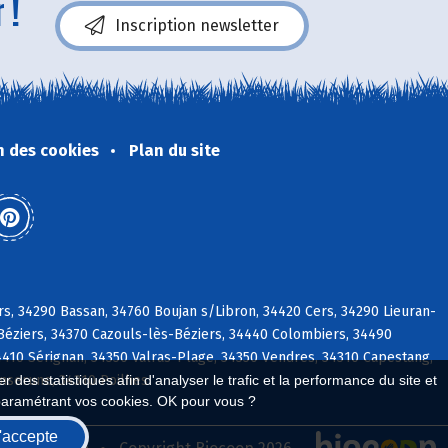
 !
Inscription newsletter
n des cookies
Plan du site
rs, 34290 Bassan, 34760 Boujan s/Libron, 34420 Cers, 34290 Lieuran-
-Béziers, 34370 Cazouls-lès-Béziers, 34440 Colombiers, 34490
4410 Sérignan, 34350 Valras-Plage, 34350 Vendres, 34310 Capestang,
Enserune, 34310 Poilhes
 des statistiques afin d'analyser le trafic et la performance du site et
paramétrant vos cookies. OK pour vous ?
'accepte