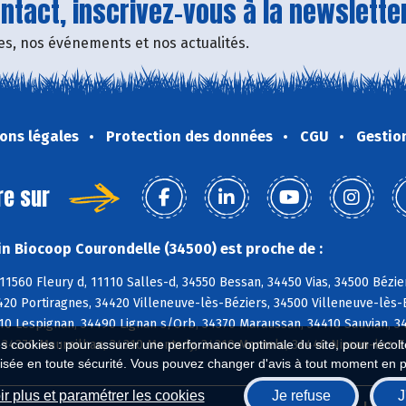
tact, inscrivez-vous à la newsletter
fres, nos événements et nos actualités.
ons légales
Protection des données
CGU
Gestio
re sur
n Biocoop Courondelle (34500) est proche de :
11560 Fleury d, 11110 Salles-d, 34550 Bessan, 34450 Vias, 34500 Bézie
420 Portiragnes, 34420 Villeneuve-lès-Béziers, 34500 Villeneuve-lès
10 Lespignan, 34490 Lignan s/Orb, 34370 Maraussan, 34410 Sauvian, 3
, 34370 Maureilhan, 34310 Montady, 34310 Montels, 34440 Nissan-lez-
es cookies : pour assurer une performance optimale du site, pour récolter
isée en toute sécurité. Vous pouvez changer d'avis à tout moment en 
r plus et paramétrer les cookies
Je refuse
J