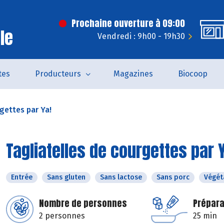
Prochaine ouverture à 09:00
le
Vendredi : 9h00 - 19h30
tes
Producteurs
Magazines
Biocoop
gettes par Ya!
Tagliatelles de courgettes par 
Entrée
Sans gluten
Sans lactose
Sans porc
Végét
Nombre de personnes
Prépara
2 personnes
25 min