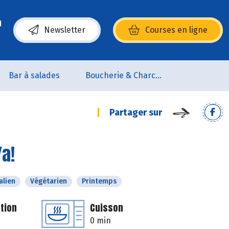
Newsletter
Courses en ligne
(s’ouvre dans une nouvelle fenêtre)
Bar à salades
Boucherie & Charcuterie
Partager sur
Ya!
alien
Végétarien
Printemps
tion
Cuisson
0 min