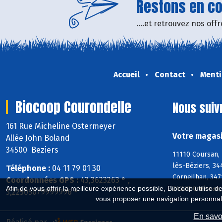
Restons en con
....et retrouvez nos of
Accueil
Contact
Menti
Biocoop Courondelle
Nous suiv
161 Rue Micheline Ostermeyer
Votre magasi
Allée John Boland
34500 Beziers
11110 Coursan, 
lès-Béziers, 34
Téléphone :
04 11 79 01 30
Corneilhan, 347
Coordonnées GPS :
43,3623263 ° ,
34370 Creissan
Afin de vous offrir la meilleure expérience possible, Biocoop utilise d
3,22505079999996 °
vous proposer une navigation personnal
En savoi