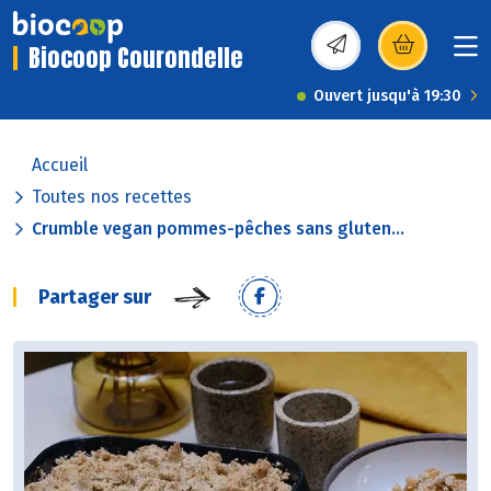
Biocoop Courondelle
(s’ouvre dans une nou
Ouvert jusqu'à 19:30
Accueil
Toutes nos recettes
Crumble vegan pommes-pêches sans gluten...
Partager sur