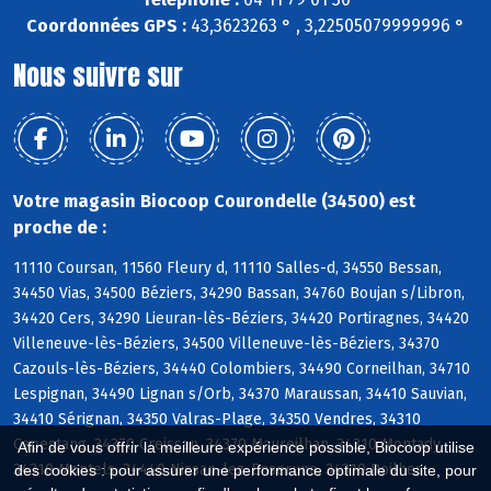
Coordonnées GPS :
43,3623263 ° , 3,22505079999996 °
Nous suivre sur
Votre magasin Biocoop Courondelle (34500) est
proche de :
11110 Coursan, 11560 Fleury d, 11110 Salles-d, 34550 Bessan,
34450 Vias, 34500 Béziers, 34290 Bassan, 34760 Boujan s/Libron,
34420 Cers, 34290 Lieuran-lès-Béziers, 34420 Portiragnes, 34420
Villeneuve-lès-Béziers, 34500 Villeneuve-lès-Béziers, 34370
Cazouls-lès-Béziers, 34440 Colombiers, 34490 Corneilhan, 34710
Lespignan, 34490 Lignan s/Orb, 34370 Maraussan, 34410 Sauvian,
34410 Sérignan, 34350 Valras-Plage, 34350 Vendres, 34310
Capestang, 34370 Creissan, 34370 Maureilhan, 34310 Montady,
Afin de vous offrir la meilleure expérience possible, Biocoop utilise
34310 Montels, 34440 Nissan-lez-Enserune, 34310 Poilhes
des cookies : pour assurer une performance optimale du site, pour