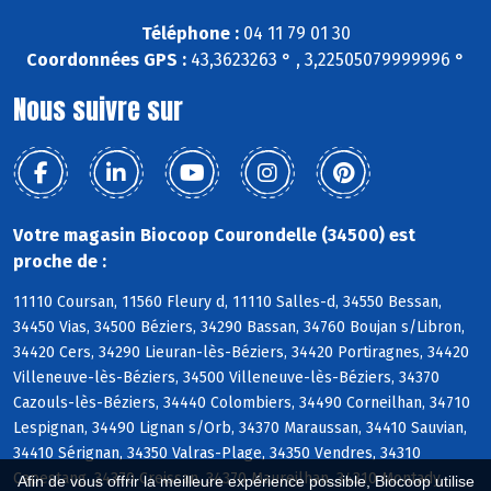
Téléphone :
04 11 79 01 30
Coordonnées GPS :
43,3623263 ° , 3,22505079999996 °
Nous suivre sur
Votre magasin Biocoop Courondelle (34500) est
proche de :
11110 Coursan, 11560 Fleury d, 11110 Salles-d, 34550 Bessan,
34450 Vias, 34500 Béziers, 34290 Bassan, 34760 Boujan s/Libron,
34420 Cers, 34290 Lieuran-lès-Béziers, 34420 Portiragnes, 34420
Villeneuve-lès-Béziers, 34500 Villeneuve-lès-Béziers, 34370
Cazouls-lès-Béziers, 34440 Colombiers, 34490 Corneilhan, 34710
Lespignan, 34490 Lignan s/Orb, 34370 Maraussan, 34410 Sauvian,
34410 Sérignan, 34350 Valras-Plage, 34350 Vendres, 34310
Capestang, 34370 Creissan, 34370 Maureilhan, 34310 Montady,
Afin de vous offrir la meilleure expérience possible, Biocoop utilise