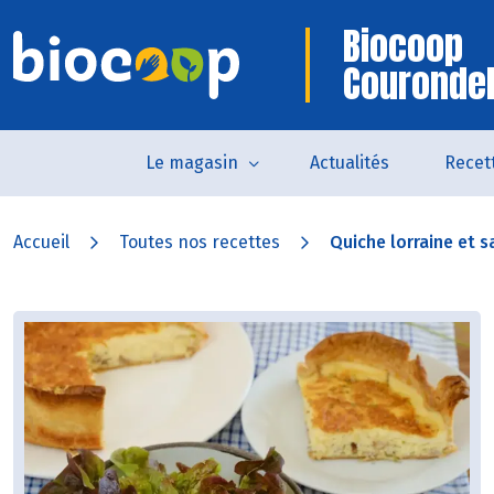
Biocoop
Courondel
Le magasin
Actualités
Recet
Accueil
Toutes nos recettes
Quiche lorraine et sa