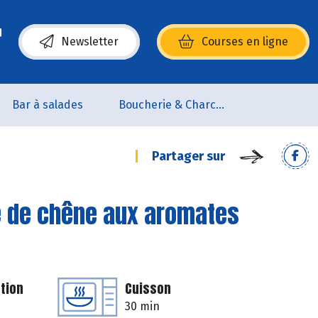
Newsletter
Courses en ligne
(s’ouvre dans une nouvelle fenêtre)
Bar à salades
Boucherie & Charcuterie
Partager sur
le de chêne aux aromates
tion
Cuisson
30 min