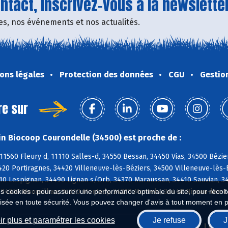
tact, inscrivez-vous à la newsletter
fres, nos événements et nos actualités.
ons légales
Protection des données
CGU
Gestio
re sur
n Biocoop Courondelle (34500) est proche de :
11560 Fleury d, 11110 Salles-d, 34550 Bessan, 34450 Vias, 34500 Bézie
420 Portiragnes, 34420 Villeneuve-lès-Béziers, 34500 Villeneuve-lès
10 Lespignan, 34490 Lignan s/Orb, 34370 Maraussan, 34410 Sauvian, 3
, 34370 Maureilhan, 34310 Montady, 34310 Montels, 34440 Nissan-lez-
es cookies : pour assurer une performance optimale du site, pour récolter
isée en toute sécurité. Vous pouvez changer d'avis à tout moment en 
r plus et paramétrer les cookies
Je refuse
J
Biocoop.fr
Le ré