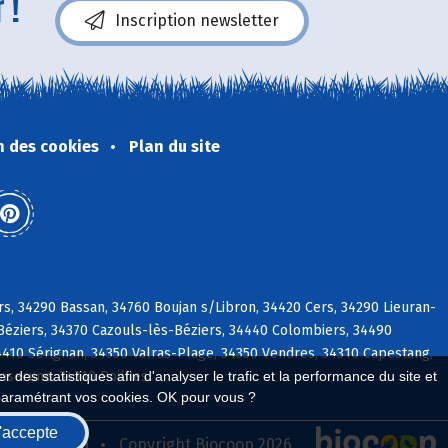
 !
Inscription newsletter
n des cookies
Plan du site
rs, 34290 Bassan, 34760 Boujan s/Libron, 34420 Cers, 34290 Lieuran-
-Béziers, 34370 Cazouls-lès-Béziers, 34440 Colombiers, 34490
4410 Sérignan, 34350 Valras-Plage, 34350 Vendres, 34310 Capestang,
Enserune, 34310 Poilhes
 des statistiques afin d'analyser le trafic et la performance du site et
paramétrant vos cookies. OK pour vous ?
'accepte
seau Biocoop
Copyright Biocoop 2026