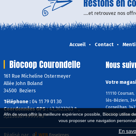
Restons en con
....et retrouvez nos of
Accueil
Contact
Menti
Biocoop Courondelle
Nous suiv
161 Rue Micheline Ostermeyer
Votre magasi
Allée John Boland
34500 Beziers
11110 Coursan, 
lès-Béziers, 34
Téléphone :
04 11 79 01 30
Corneilhan, 347
Coordonnées GPS :
43,3623263 ° ,
34370 Creissan
Afin de vous offrir la meilleure expérience possible, Biocoop utilise d
3,22505079999996 °
vous proposer une navigation personnal
En savoi
Réalisé par