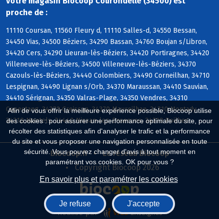
Votre magasin Biocoop Courondelle (34500) est
proche de :
11110 Coursan, 11560 Fleury d, 11110 Salles-d, 34550 Bessan,
34450 Vias, 34500 Béziers, 34290 Bassan, 34760 Boujan s/Libron,
34420 Cers, 34290 Lieuran-lès-Béziers, 34420 Portiragnes, 34420
Villeneuve-lès-Béziers, 34500 Villeneuve-lès-Béziers, 34370
Cazouls-lès-Béziers, 34440 Colombiers, 34490 Corneilhan, 34710
Lespignan, 34490 Lignan s/Orb, 34370 Maraussan, 34410 Sauvian,
34410 Sérignan, 34350 Valras-Plage, 34350 Vendres, 34310
Capestang, 34370 Creissan, 34370 Maureilhan, 34310 Montady,
Afin de vous offrir la meilleure expérience possible, Biocoop utilise
34310 Montels, 34440 Nissan-lez-Enserune, 34310 Poilhes
des cookies : pour assurer une performance optimale du site, pour
récolter des statistiques afin d'analyser le trafic et la performance
du site et vous proposer une navigation personnalisée en toute
sécurité. Vous pouvez changer d'avis à tout moment en
Biocoop.fr
Le réseau Biocoop
paramétrant vos cookies. OK pour vous ?
Copyright Biocoop 2026
En savoir plus et paramétrer les cookies
Je refuse
J'accepte
Réalisé par