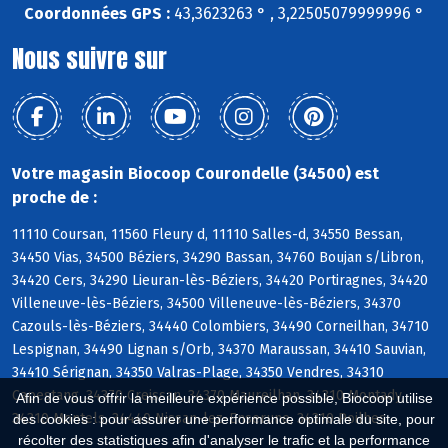
Coordonnées GPS :
43,3623263 ° , 3,22505079999996 °
Nous suivre sur
Votre magasin Biocoop Courondelle (34500) est
proche de :
11110 Coursan, 11560 Fleury d, 11110 Salles-d, 34550 Bessan,
34450 Vias, 34500 Béziers, 34290 Bassan, 34760 Boujan s/Libron,
34420 Cers, 34290 Lieuran-lès-Béziers, 34420 Portiragnes, 34420
Villeneuve-lès-Béziers, 34500 Villeneuve-lès-Béziers, 34370
Cazouls-lès-Béziers, 34440 Colombiers, 34490 Corneilhan, 34710
Lespignan, 34490 Lignan s/Orb, 34370 Maraussan, 34410 Sauvian,
34410 Sérignan, 34350 Valras-Plage, 34350 Vendres, 34310
Capestang, 34370 Creissan, 34370 Maureilhan, 34310 Montady,
Afin de vous offrir la meilleure expérience possible, Biocoop utilise
34310 Montels, 34440 Nissan-lez-Enserune, 34310 Poilhes
des cookies : pour assurer une performance optimale du site, pour
récolter des statistiques afin d'analyser le trafic et la performance