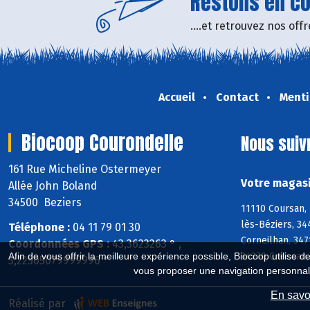
Restons en con
....et retrouvez nos of
Accueil
Contact
Menti
Biocoop Courondelle
Nous suiv
161 Rue Micheline Ostermeyer
Votre magasi
Allée John Boland
34500 Beziers
11110 Coursan, 
lès-Béziers, 34
Téléphone :
04 11 79 01 30
Corneilhan, 347
Coordonnées GPS :
43,3623263 ° ,
34370 Creissan
Afin de vous offrir la meilleure expérience possible, Biocoop utilise d
3,22505079999996 °
vous proposer une navigation personnal
En savoi
Réalisé par