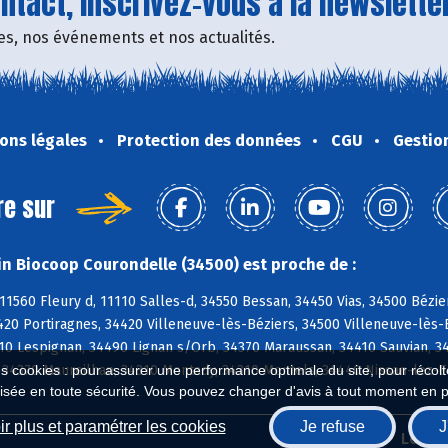
tact, inscrivez-vous à la newsletter
fres, nos événements et nos actualités.
ons légales
Protection des données
CGU
Gestio
re sur
n Biocoop Courondelle (34500) est proche de :
11560 Fleury d, 11110 Salles-d, 34550 Bessan, 34450 Vias, 34500 Bézie
420 Portiragnes, 34420 Villeneuve-lès-Béziers, 34500 Villeneuve-lès
10 Lespignan, 34490 Lignan s/Orb, 34370 Maraussan, 34410 Sauvian, 3
, 34370 Maureilhan, 34310 Montady, 34310 Montels, 34440 Nissan-lez-
es cookies : pour assurer une performance optimale du site, pour récolter
isée en toute sécurité. Vous pouvez changer d'avis à tout moment en 
r plus et paramétrer les cookies
Je refuse
J
Biocoop.fr
Le ré