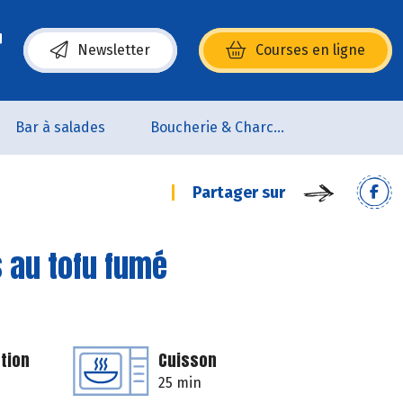
Newsletter
Courses en ligne
(s’ouvre dans une nouvelle fenêtre)
Bar à salades
Boucherie & Charcuterie
Partager sur
 au tofu fumé
tion
Cuisson
25 min