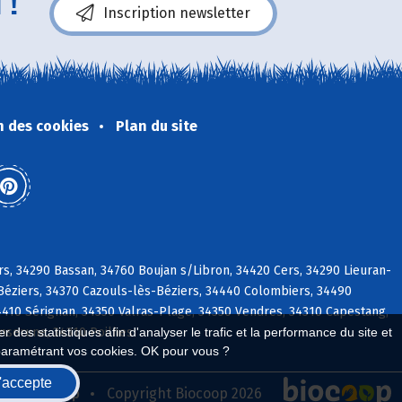
 !
Inscription newsletter
n des cookies
Plan du site
rs, 34290 Bassan, 34760 Boujan s/Libron, 34420 Cers, 34290 Lieuran-
-Béziers, 34370 Cazouls-lès-Béziers, 34440 Colombiers, 34490
4410 Sérignan, 34350 Valras-Plage, 34350 Vendres, 34310 Capestang,
Enserune, 34310 Poilhes
 des statistiques afin d'analyser le trafic et la performance du site et
paramétrant vos cookies. OK pour vous ?
'accepte
seau Biocoop
Copyright Biocoop 2026