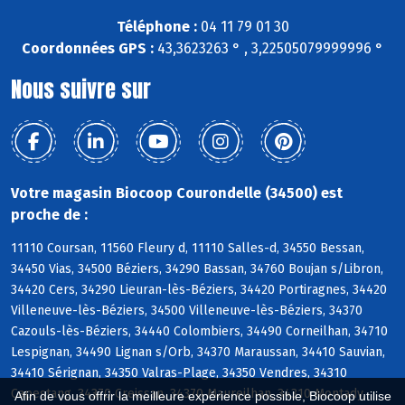
Téléphone :
04 11 79 01 30
Coordonnées GPS :
43,3623263 ° , 3,22505079999996 °
Nous suivre sur
Votre magasin Biocoop Courondelle (34500) est
proche de :
11110 Coursan, 11560 Fleury d, 11110 Salles-d, 34550 Bessan,
34450 Vias, 34500 Béziers, 34290 Bassan, 34760 Boujan s/Libron,
34420 Cers, 34290 Lieuran-lès-Béziers, 34420 Portiragnes, 34420
Villeneuve-lès-Béziers, 34500 Villeneuve-lès-Béziers, 34370
Cazouls-lès-Béziers, 34440 Colombiers, 34490 Corneilhan, 34710
Lespignan, 34490 Lignan s/Orb, 34370 Maraussan, 34410 Sauvian,
34410 Sérignan, 34350 Valras-Plage, 34350 Vendres, 34310
Capestang, 34370 Creissan, 34370 Maureilhan, 34310 Montady,
Afin de vous offrir la meilleure expérience possible, Biocoop utilise