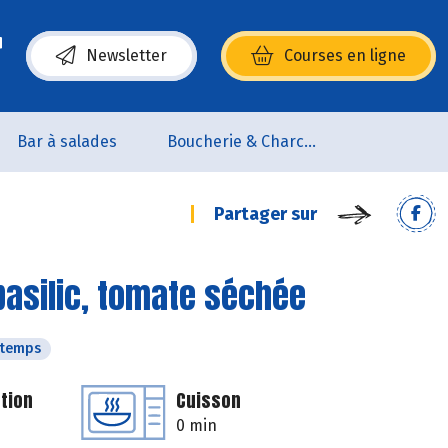
Newsletter
Courses en ligne
(s’ouvre dans une nouvelle fenêtre)
Bar à salades
Boucherie & Charcuterie
Partager sur
 basilic, tomate séchée
ntemps
tion
Cuisson
0 min