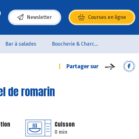
Newsletter
Courses en ligne
(s’ouvre dans une nouvelle fenêtre)
Bar à salades
Boucherie & Charcuterie
Partager sur
el de romarin
tion
Cuisson
0 min