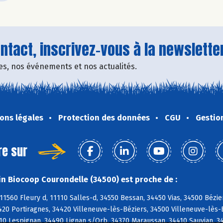
tact, inscrivez-vous à la newsletter
fres, nos événements et nos actualités.
ons légales
Protection des données
CGU
Gestio
re sur
n Biocoop Courondelle (34500) est proche de :
11560 Fleury d, 11110 Salles-d, 34550 Bessan, 34450 Vias, 34500 Bézie
420 Portiragnes, 34420 Villeneuve-lès-Béziers, 34500 Villeneuve-lès
10 Lespignan, 34490 Lignan s/Orb, 34370 Maraussan, 34410 Sauvian, 3