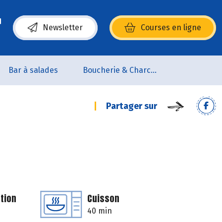
Newsletter
Courses en ligne
(s’ouvre dans une nouvelle fenêtre)
Bar à salades
Boucherie & Charcuterie
Partager sur
tion
Cuisson
40 min