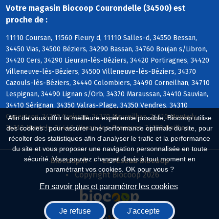
Votre magasin Biocoop Courondelle (34500) est
proche de :
11110 Coursan, 11560 Fleury d, 11110 Salles-d, 34550 Bessan,
34450 Vias, 34500 Béziers, 34290 Bassan, 34760 Boujan s/Libron,
34420 Cers, 34290 Lieuran-lès-Béziers, 34420 Portiragnes, 34420
Villeneuve-lès-Béziers, 34500 Villeneuve-lès-Béziers, 34370
Cazouls-lès-Béziers, 34440 Colombiers, 34490 Corneilhan, 34710
Lespignan, 34490 Lignan s/Orb, 34370 Maraussan, 34410 Sauvian,
34410 Sérignan, 34350 Valras-Plage, 34350 Vendres, 34310
Capestang, 34370 Creissan, 34370 Maureilhan, 34310 Montady,
Afin de vous offrir la meilleure expérience possible, Biocoop utilise
34310 Montels, 34440 Nissan-lez-Enserune, 34310 Poilhes
des cookies : pour assurer une performance optimale du site, pour
récolter des statistiques afin d'analyser le trafic et la performance
du site et vous proposer une navigation personnalisée en toute
sécurité. Vous pouvez changer d'avis à tout moment en
Biocoop.fr
Le réseau Biocoop
paramétrant vos cookies. OK pour vous ?
Copyright Biocoop 2026
En savoir plus et paramétrer les cookies
Je refuse
J'accepte