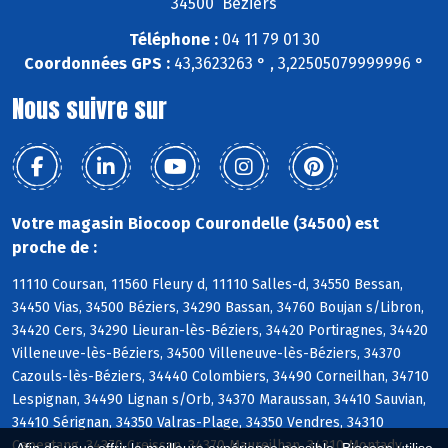
34500 Beziers
Téléphone :
04 11 79 01 30
Coordonnées GPS :
43,3623263 ° , 3,22505079999996 °
Nous suivre sur
Votre magasin Biocoop Courondelle (34500) est
proche de :
11110 Coursan, 11560 Fleury d, 11110 Salles-d, 34550 Bessan,
34450 Vias, 34500 Béziers, 34290 Bassan, 34760 Boujan s/Libron,
34420 Cers, 34290 Lieuran-lès-Béziers, 34420 Portiragnes, 34420
Villeneuve-lès-Béziers, 34500 Villeneuve-lès-Béziers, 34370
Cazouls-lès-Béziers, 34440 Colombiers, 34490 Corneilhan, 34710
Lespignan, 34490 Lignan s/Orb, 34370 Maraussan, 34410 Sauvian,
34410 Sérignan, 34350 Valras-Plage, 34350 Vendres, 34310
Capestang, 34370 Creissan, 34370 Maureilhan, 34310 Montady,