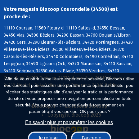
Votre magasin Biocoop Courondelle (34500) est
proche de :
11110 Coursan, 11560 Fleury d, 11110 Salles-d, 34550 Bessan,
34450 Vias, 34500 Béziers, 34290 Bassan, 34760 Boujan s/Libron,
34420 Cers, 34290 Lieuran-lès-Béziers, 34420 Portiragnes, 34420
Villeneuve-lès-Béziers, 34500 Villeneuve-lès-Béziers, 34370
Cazouls-lès-Béziers, 34440 Colombiers, 34490 Corneilhan, 34710
Lespignan, 34490 Lignan s/Orb, 34370 Maraussan, 34410 Sauvian,
34410 Sérignan, 34350 Valras-Plage, 34350 Vendres, 34310
Capestang, 34370 Creissan, 34370 Maureilhan, 34310 Montady,
Afin de vous offrir la meilleure expérience possible, Biocoop utilise
34310 Montels, 34440 Nissan-lez-Enserune, 34310 Poilhes
des cookies : pour assurer une performance optimale du site, pour
récolter des statistiques afin d'analyser le trafic et la performance
du site et vous proposer une navigation personnalisée en toute
sécurité. Vous pouvez changer d'avis à tout moment en
Biocoop.fr
Le réseau Biocoop
paramétrant vos cookies. OK pour vous ?
Copyright Biocoop 2026
En savoir plus et paramétrer les cookies
Je refuse
J'accepte