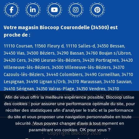
Votre magasin Biocoop Courondelle (34500) est
proche de :
11110 Coursan, 11560 Fleury d, 11110 Salles-d, 34550 Bessan,
34450 Vias, 34500 Béziers, 34290 Bassan, 34760 Boujan s/Libron,
34420 Cers, 34290 Lieuran-lès-Béziers, 34420 Portiragnes, 34420
Villeneuve-lès-Béziers, 34500 Villeneuve-lès-Béziers, 34370
Cazouls-lès-Béziers, 34440 Colombiers, 34490 Corneilhan, 34710
Lespignan, 34490 Lignan s/Orb, 34370 Maraussan, 34410 Sauvian,
34410 Sérignan, 34350 Valras-Plage, 34350 Vendres, 34310
Capestang, 34370 Creissan, 34370 Maureilhan, 34310 Montady,
Afin de vous offrir la meilleure expérience possible, Biocoop utilise
34310 Montels, 34440 Nissan-lez-Enserune, 34310 Poilhes
des cookies : pour assurer une performance optimale du site, pour
récolter des statistiques afin d'analyser le trafic et la performance
du site et vous proposer une navigation personnalisée en toute
sécurité. Vous pouvez changer d'avis à tout moment en
Biocoop.fr
Le réseau Biocoop
paramétrant vos cookies. OK pour vous ?
Copyright Biocoop 2026