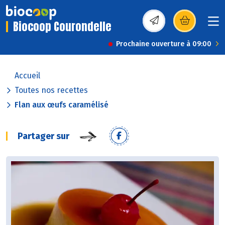
Biocoop Courondelle
(s’ouvre dans une nou
Prochaine ouverture à 09:00
Accueil
Toutes nos recettes
Flan aux œufs caramélisé
Partager sur