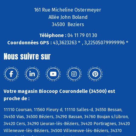
161 Rue Micheline Ostermeyer
Allée John Boland
34500 Beziers
Téléphone :
04 11 79 01 30
Coordonnées GPS :
43,3623263 ° , 3,22505079999996 °
Nous suivre sur
Votre magasin Biocoop Courondelle (34500) est
proche de :
11110 Coursan, 11560 Fleury d, 11110 Salles-d, 34550 Bessan,
34450 Vias, 34500 Béziers, 34290 Bassan, 34760 Boujan s/Libron,
34420 Cers, 34290 Lieuran-lès-Béziers, 34420 Portiragnes, 34420
Villeneuve-lès-Béziers, 34500 Villeneuve-lès-Béziers, 34370