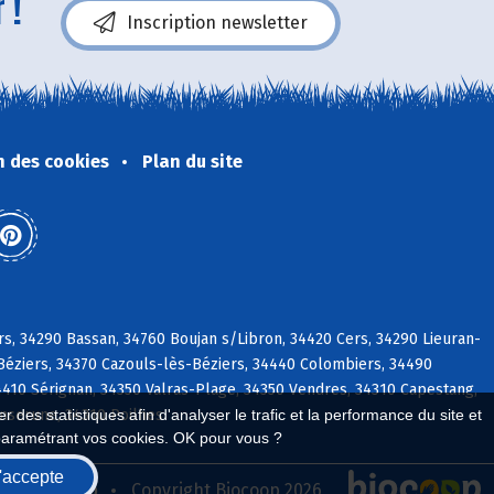
 !
Inscription newsletter
n des cookies
Plan du site
rs, 34290 Bassan, 34760 Boujan s/Libron, 34420 Cers, 34290 Lieuran-
-Béziers, 34370 Cazouls-lès-Béziers, 34440 Colombiers, 34490
4410 Sérignan, 34350 Valras-Plage, 34350 Vendres, 34310 Capestang,
Enserune, 34310 Poilhes
 des statistiques afin d'analyser le trafic et la performance du site et
paramétrant vos cookies. OK pour vous ?
'accepte
seau Biocoop
Copyright Biocoop 2026