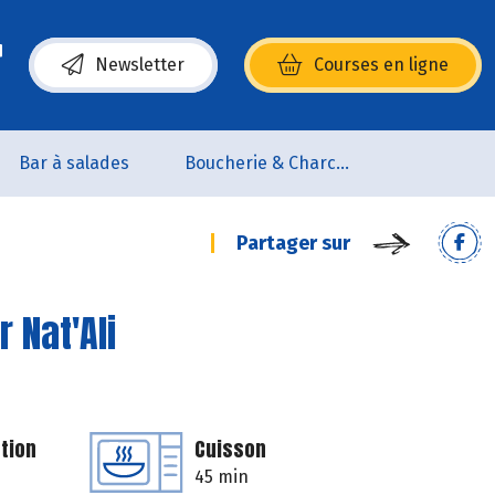
Newsletter
Courses en ligne
(s’ouvre dans une nouvelle fenêtre)
Bar à salades
Boucherie & Charcuterie
Partager sur
 Nat'Ali
tion
Cuisson
45 min