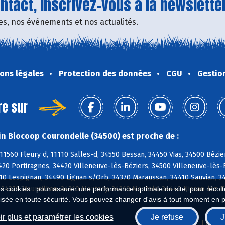
tact, inscrivez-vous à la newsletter
fres, nos événements et nos actualités.
ons légales
Protection des données
CGU
Gestio
re sur
n Biocoop Courondelle (34500) est proche de :
11560 Fleury d, 11110 Salles-d, 34550 Bessan, 34450 Vias, 34500 Bézie
420 Portiragnes, 34420 Villeneuve-lès-Béziers, 34500 Villeneuve-lès
10 Lespignan, 34490 Lignan s/Orb, 34370 Maraussan, 34410 Sauvian, 3
, 34370 Maureilhan, 34310 Montady, 34310 Montels, 34440 Nissan-lez-
es cookies : pour assurer une performance optimale du site, pour récolter
isée en toute sécurité. Vous pouvez changer d'avis à tout moment en 
r plus et paramétrer les cookies
Je refuse
J
Biocoop.fr
Le ré