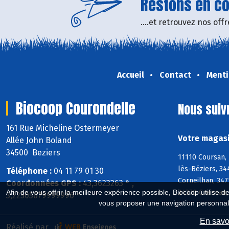
Restons en con
....et retrouvez nos of
Accueil
Contact
Menti
Biocoop Courondelle
Nous suiv
161 Rue Micheline Ostermeyer
Votre magasi
Allée John Boland
34500 Beziers
11110 Coursan, 
lès-Béziers, 34
Téléphone :
04 11 79 01 30
Corneilhan, 347
Coordonnées GPS :
43,3623263 ° ,
34370 Creissan
Afin de vous offrir la meilleure expérience possible, Biocoop utilise d
3,22505079999996 °
vous proposer une navigation personnal
En savoi
Réalisé par