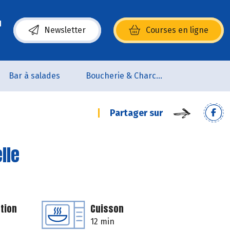
Newsletter
Courses en ligne
(s’ouvre dans une nouvelle fenêtre)
Bar à salades
Boucherie & Charcuterie
Partager sur
lle
tion
Cuisson
12 min