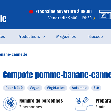
Prochaine ouverture à 09:00
le
Vendredi : 9h00 - 19h30
tes
Producteurs
Magazines
Biocoop
nane-cannelle
Compote pomme-banane-canne
Pour bébé
Vegan
Végétarien
Automne
Eté
Nombre de personnes
Prépara
2 personnes
5 min