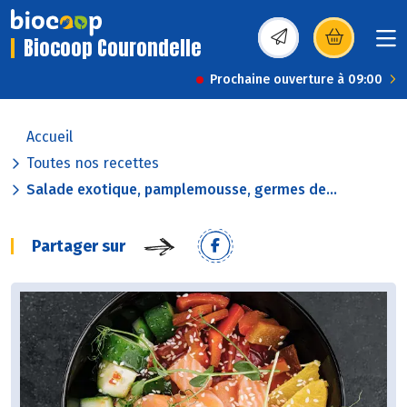
Biocoop Courondelle
(s’ouvre dans une nou
Prochaine ouverture à 09:00
Accueil
Toutes nos recettes
Salade exotique, pamplemousse, germes de...
Partager sur