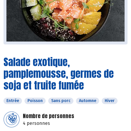
Salade exotique,
pamplemousse, germes de
soja et truite fumée
Entrée
Poisson
Sans porc
Automne
Hiver
Nombre de personnes
4 personnes