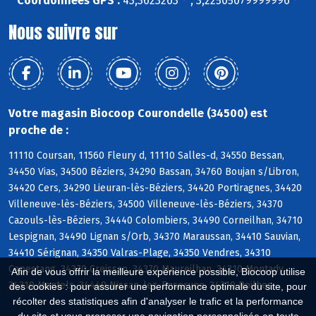
Coordonnées GPS :
43,3623263 ° , 3,22505079999996 °
Nous suivre sur
Votre magasin Biocoop Courondelle (34500) est
proche de :
11110 Coursan, 11560 Fleury d, 11110 Salles-d, 34550 Bessan,
34450 Vias, 34500 Béziers, 34290 Bassan, 34760 Boujan s/Libron,
34420 Cers, 34290 Lieuran-lès-Béziers, 34420 Portiragnes, 34420
Villeneuve-lès-Béziers, 34500 Villeneuve-lès-Béziers, 34370
Cazouls-lès-Béziers, 34440 Colombiers, 34490 Corneilhan, 34710
Lespignan, 34490 Lignan s/Orb, 34370 Maraussan, 34410 Sauvian,
34410 Sérignan, 34350 Valras-Plage, 34350 Vendres, 34310
Capestang, 34370 Creissan, 34370 Maureilhan, 34310 Montady,
Afin de vous offrir la meilleure expérience possible, Biocoop utilise
34310 Montels, 34440 Nissan-lez-Enserune, 34310 Poilhes
des cookies : pour assurer une performance optimale du site, pour
récolter des statistiques afin d'analyser le trafic et la performance