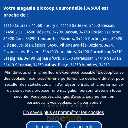
Votre magasin Biocoop Courondelle (34500) est
proche de :
11110 Coursan, 11560 Fleury d, 11110 Salles-d, 34550 Bessan,
34450 Vias, 34500 Béziers, 34290 Bassan, 34760 Boujan s/Libron,
34420 Cers, 34290 Lieuran-lès-Béziers, 34420 Portiragnes, 34420
Villeneuve-lès-Béziers, 34500 Villeneuve-lès-Béziers, 34370
Cazouls-lès-Béziers, 34440 Colombiers, 34490 Corneilhan, 34710
Lespignan, 34490 Lignan s/Orb, 34370 Maraussan, 34410 Sauvian,
34410 Sérignan, 34350 Valras-Plage, 34350 Vendres, 34310
Capestang, 34370 Creissan, 34370 Maureilhan, 34310 Montady,
Afin de vous offrir la meilleure expérience possible, Biocoop utilise
34310 Montels, 34440 Nissan-lez-Enserune, 34310 Poilhes
des cookies : pour assurer une performance optimale du site, pour
récolter des statistiques afin d'analyser le trafic et la performance
du site et vous proposer une navigation personnalisée en toute
sécurité. Vous pouvez changer d'avis à tout moment en
Biocoop.fr
Le réseau Biocoop
paramétrant vos cookies. OK pour vous ?
Copyright Biocoop 2026
En savoir plus et paramétrer les cookies
Je refuse
J'accepte