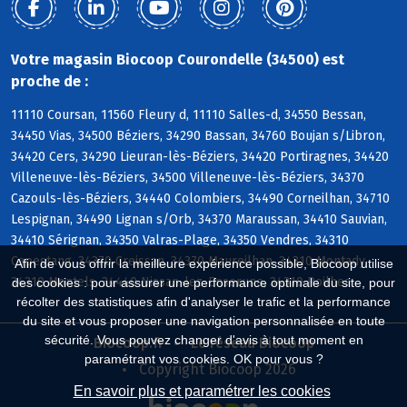
Votre magasin Biocoop Courondelle (34500) est
proche de :
11110 Coursan, 11560 Fleury d, 11110 Salles-d, 34550 Bessan,
34450 Vias, 34500 Béziers, 34290 Bassan, 34760 Boujan s/Libron,
34420 Cers, 34290 Lieuran-lès-Béziers, 34420 Portiragnes, 34420
Villeneuve-lès-Béziers, 34500 Villeneuve-lès-Béziers, 34370
Cazouls-lès-Béziers, 34440 Colombiers, 34490 Corneilhan, 34710
Lespignan, 34490 Lignan s/Orb, 34370 Maraussan, 34410 Sauvian,
34410 Sérignan, 34350 Valras-Plage, 34350 Vendres, 34310
Capestang, 34370 Creissan, 34370 Maureilhan, 34310 Montady,
Afin de vous offrir la meilleure expérience possible, Biocoop utilise
34310 Montels, 34440 Nissan-lez-Enserune, 34310 Poilhes
des cookies : pour assurer une performance optimale du site, pour
récolter des statistiques afin d'analyser le trafic et la performance
du site et vous proposer une navigation personnalisée en toute
sécurité. Vous pouvez changer d'avis à tout moment en
Biocoop.fr
Le réseau Biocoop
paramétrant vos cookies. OK pour vous ?
Copyright Biocoop 2026
En savoir plus et paramétrer les cookies