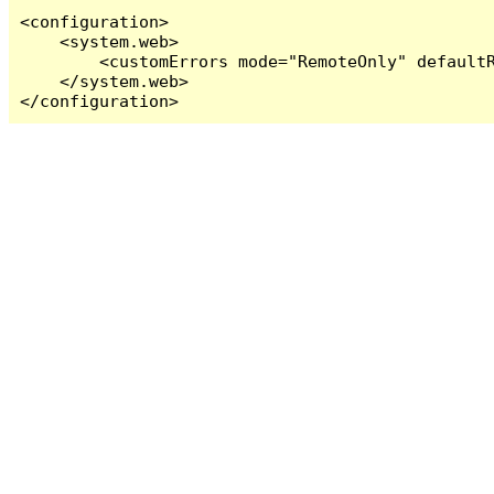
<configuration>

    <system.web>

        <customErrors mode="RemoteOnly" defaultR
    </system.web>

</configuration>