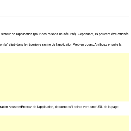
l'erreur de l'application (pour des raisons de sécurité). Cependant, ils peuvent être affichés
fig" situé dans le répertoire racine de l'application Web en cours. Attribuez ensuite la
uration <customErrors> de l'application, de sorte qu'il pointe vers une URL de la page