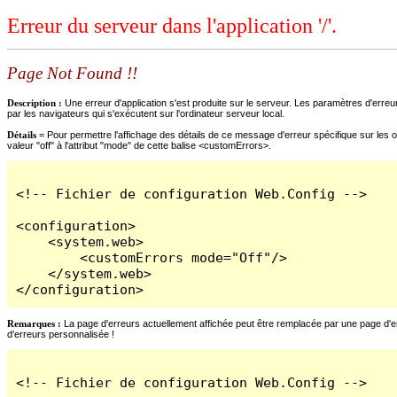
Erreur du serveur dans l'application '/'.
Page Not Found !!
Description :
Une erreur d'application s'est produite sur le serveur. Les paramètres d'erreur
par les navigateurs qui s'exécutent sur l'ordinateur serveur local.
Détails =
Pour permettre l'affichage des détails de ce message d'erreur spécifique sur les o
valeur "off" à l'attribut "mode" de cette balise <customErrors>.
<!-- Fichier de configuration Web.Config -->

<configuration>

    <system.web>

        <customErrors mode="Off"/>

    </system.web>

</configuration>
Remarques :
La page d'erreurs actuellement affichée peut être remplacée par une page d'erre
d'erreurs personnalisée !
<!-- Fichier de configuration Web.Config -->
