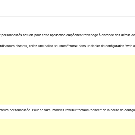
 personnalisés actuels pour cette application empêchent l'affichage à distance des détails de 
rdinateurs distants, créez une balise <customErrors> dans un fichier de configuration "web.con
urs personnalisée. Pour ce faire, modifiez l'attribut "defaultRedirect" de la balise de config