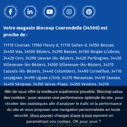
Votre magasin Biocoop Courondelle (34500) est
proche de :
11110 Coursan, 11560 Fleury d, 11110 Salles-d, 34550 Bessan,
34450 Vias, 34500 Béziers, 34290 Bassan, 34760 Boujan s/Libron,
34420 Cers, 34290 Lieuran-lès-Béziers, 34420 Portiragnes, 34420
Villeneuve-lès-Béziers, 34500 Villeneuve-lès-Béziers, 34370
Cazouls-lès-Béziers, 34440 Colombiers, 34490 Corneilhan, 34710
Lespignan, 34490 Lignan s/Orb, 34370 Maraussan, 34410 Sauvian,
34410 Sérignan, 34350 Valras-Plage, 34350 Vendres, 34310
Capestang, 34370 Creissan, 34370 Maureilhan, 34310 Montady,
Afin de vous offrir la meilleure expérience possible, Biocoop utilise
34310 Montels, 34440 Nissan-lez-Enserune, 34310 Poilhes
des cookies : pour assurer une performance optimale du site, pour
récolter des statistiques afin d'analyser le trafic et la performance
du site et vous proposer une navigation personnalisée en toute
sécurité. Vous pouvez changer d'avis à tout moment en
Biocoop.fr
Le réseau Biocoop
paramétrant vos cookies. OK pour vous ?
Copyright Biocoop 2026