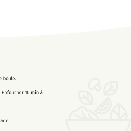
e boule.
e. Enfourner 10 min à
lade.