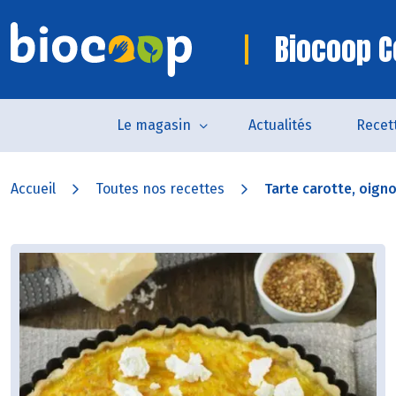
Biocoop C
Le magasin
Actualités
Recet
Accueil
Toutes nos recettes
Tarte carotte, oigno