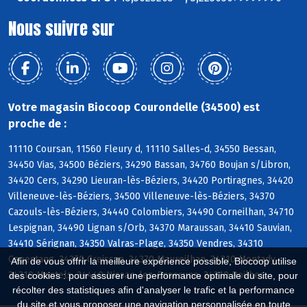
Nous suivre sur
Votre magasin Biocoop Courondelle (34500) est
proche de :
11110 Coursan, 11560 Fleury d, 11110 Salles-d, 34550 Bessan,
34450 Vias, 34500 Béziers, 34290 Bassan, 34760 Boujan s/Libron,
34420 Cers, 34290 Lieuran-lès-Béziers, 34420 Portiragnes, 34420
Villeneuve-lès-Béziers, 34500 Villeneuve-lès-Béziers, 34370
Cazouls-lès-Béziers, 34440 Colombiers, 34490 Corneilhan, 34710
Lespignan, 34490 Lignan s/Orb, 34370 Maraussan, 34410 Sauvian,
34410 Sérignan, 34350 Valras-Plage, 34350 Vendres, 34310
Capestang, 34370 Creissan, 34370 Maureilhan, 34310 Montady,
Afin de vous offrir la meilleure expérience possible, Biocoop utilise
34310 Montels, 34440 Nissan-lez-Enserune, 34310 Poilhes
des cookies : pour assurer une performance optimale du site, pour
récolter des statistiques afin d'analyser le trafic et la performance
du site et vous proposer une navigation personnalisée en toute