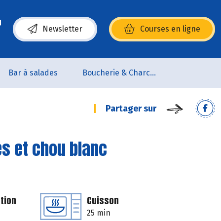
Newsletter
Courses en ligne
(s’ouvre dans une nouvelle fenêtre)
Bar à salades
Boucherie & Charcuterie
Partager sur
s et chou blanc
tion
Cuisson
25 min