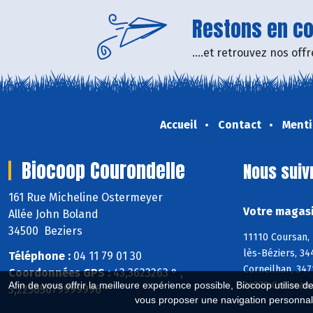
Restons en con
....et retrouvez nos of
Accueil
Contact
Menti
Biocoop Courondelle
Nous suiv
161 Rue Micheline Ostermeyer
Votre magasi
Allée John Boland
34500 Beziers
11110 Coursan, 
lès-Béziers, 34
Téléphone :
04 11 79 01 30
Corneilhan, 347
Coordonnées GPS :
43,3623263 ° ,
34370 Creissan
Afin de vous offrir la meilleure expérience possible, Biocoop utilise d
3,22505079999996 °
vous proposer une navigation personnal