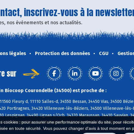
tact, inscrivez-vous à la newsletter
fres, nos événements et nos actualités.
ons légales
Protection des données
CGU
Gestio
re sur
n Biocoop Courondelle (34500) est proche de :
11560 Fleury d, 11110 Salles-d, 34550 Bessan, 34450 Vias, 34500 Bézie
420 Portiragnes, 34420 Villeneuve-lès-Béziers, 34500 Villeneuve-lès
10 Lespignan, 34490 Lignan s/Orb, 34370 Maraussan, 34410 Sauvian, 3
, 34370 Maureilhan, 34310 Montady, 34310 Montels, 34440 Nissan-lez-
es cookies : pour assurer une performance optimale du site, pour récolter
isée en toute sécurité. Vous pouvez changer d'avis à tout moment en 