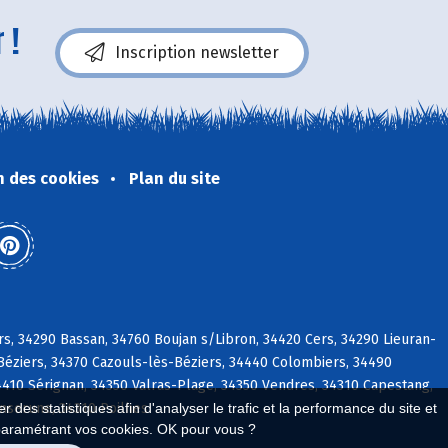
 !
Inscription newsletter
n des cookies
Plan du site
rs, 34290 Bassan, 34760 Boujan s/Libron, 34420 Cers, 34290 Lieuran-
-Béziers, 34370 Cazouls-lès-Béziers, 34440 Colombiers, 34490
4410 Sérignan, 34350 Valras-Plage, 34350 Vendres, 34310 Capestang,
Enserune, 34310 Poilhes
 des statistiques afin d'analyser le trafic et la performance du site et
paramétrant vos cookies. OK pour vous ?