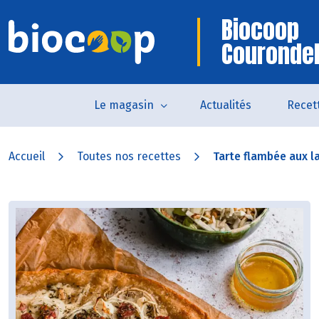
Biocoop
Courondel
Le magasin
Actualités
Recet
Accueil
Toutes nos recettes
Tarte flambée aux l