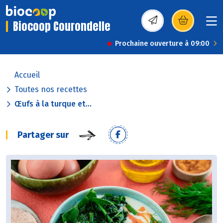
Biocoop Courondelle
(s’ouvre dans une nou
Prochaine ouverture à 09:00
Accueil
Toutes nos recettes
Œufs à la turque et...
Partager sur