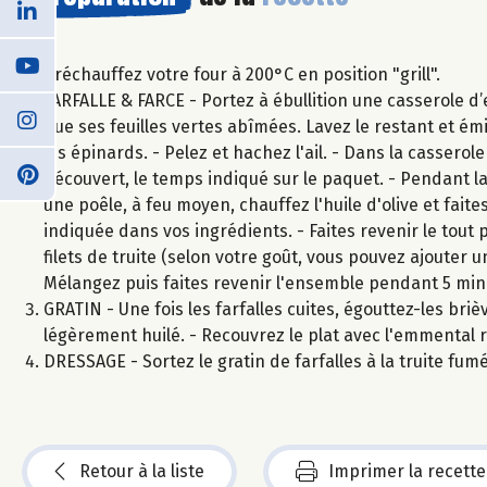
Préchauffez votre four à 200°C en position "grill".
FARFALLE & FARCE - Portez à ébullition une casserole d’ea
que ses feuilles vertes abîmées. Lavez le restant et ém
les épinards. - Pelez et hachez l'ail. - Dans la casserole
découvert, le temps indiqué sur le paquet. - Pendant la
une poêle, à feu moyen, chauffez l'huile d'olive et faite
indiquée dans vos ingrédients. - Faites revenir le tout
filets de truite (selon votre goût, vous pouvez ajouter u
Mélangez puis faites revenir l'ensemble pendant 5 min
GRATIN - Une fois les farfalles cuites, égouttez-les bri
légèrement huilé. - Recouvrez le plat avec l'emmental
DRESSAGE - Sortez le gratin de farfalles à la truite fu
Retour à la liste
Imprimer la recette