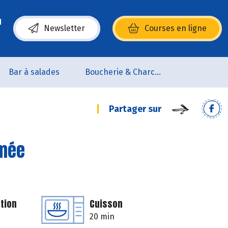
Newsletter
Courses en ligne
(s’ouvre dans une nouvelle fenêtre)
Bar à salades
Boucherie & Charcuterie
Partager sur
umée
tion
Cuisson
20 min