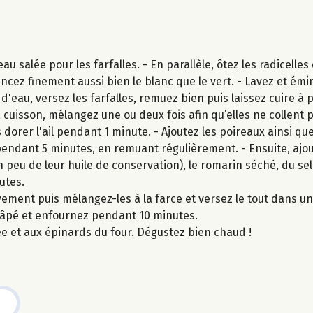
u salée pour les farfalles. - En parallèle, ôtez les radicelles
incez finement aussi bien le blanc que le vert. - Lavez et é
 d'eau, versez les farfalles, remuez bien puis laissez cuire à p
 cuisson, mélangez une ou deux fois afin qu’elles ne collent p
s dorer l'ail pendant 1 minute. - Ajoutez les poireaux ainsi qu
 pendant 5 minutes, en remuant régulièrement. - Ensuite, ajou
n peu de leur huile de conservation), le romarin séché, du sel 
utes.
èvement puis mélangez-les à la farce et versez le tout dans un
 râpé et enfournez pendant 10 minutes.
mée et aux épinards du four. Dégustez bien chaud !