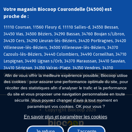
Votre magasin Biocoop Courondelle (34500) est
proche de :
11110 Coursan, 11560 Fleury d, 11110 Salles-d, 34550 Bessan,
34450 Vias, 34500 Béziers, 34290 Bassan, 34760 Boujan s/Libron,
34420 Cers, 34290 Lieuran-lès-Béziers, 34420 Portiragnes, 34420
Villeneuve-lès-Béziers, 34500 Villeneuve-lès-Béziers, 34370
Cazouls-lès-Béziers, 34440 Colombiers, 34490 Corneilhan, 34710
Lespignan, 34490 Lignan s/Orb, 34370 Maraussan, 34410 Sauvian,
34410 Sérignan, 34350 Valras-Plage, 34350 Vendres, 34310
Capestang, 34370 Creissan, 34370 Maureilhan, 34310 Montady,
Afin de vous offrir la meilleure expérience possible, Biocoop utilise
34310 Montels, 34440 Nissan-lez-Enserune, 34310 Poilhes
des cookies : pour assurer une performance optimale du site, pour
récolter des statistiques afin d'analyser le trafic et la performance
du site et vous proposer une navigation personnalisée en toute
sécurité. Vous pouvez changer d'avis à tout moment en
Biocoop.fr
Le réseau Biocoop
paramétrant vos cookies. OK pour vous ?
Copyright Biocoop 2026
En savoir plus et paramétrer les cookies
Je refuse
J'accepte