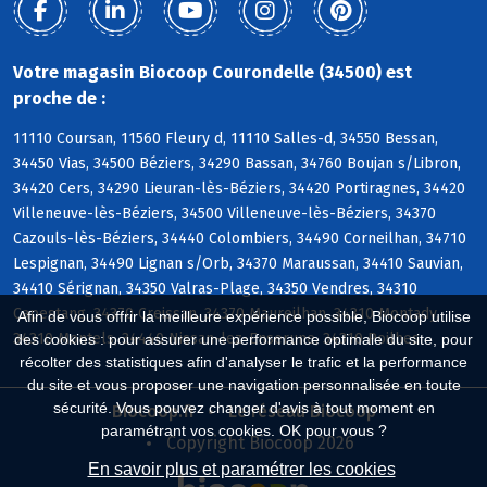
Votre magasin Biocoop Courondelle (34500) est
proche de :
11110 Coursan, 11560 Fleury d, 11110 Salles-d, 34550 Bessan,
34450 Vias, 34500 Béziers, 34290 Bassan, 34760 Boujan s/Libron,
34420 Cers, 34290 Lieuran-lès-Béziers, 34420 Portiragnes, 34420
Villeneuve-lès-Béziers, 34500 Villeneuve-lès-Béziers, 34370
Cazouls-lès-Béziers, 34440 Colombiers, 34490 Corneilhan, 34710
Lespignan, 34490 Lignan s/Orb, 34370 Maraussan, 34410 Sauvian,
34410 Sérignan, 34350 Valras-Plage, 34350 Vendres, 34310
Capestang, 34370 Creissan, 34370 Maureilhan, 34310 Montady,
Afin de vous offrir la meilleure expérience possible, Biocoop utilise
34310 Montels, 34440 Nissan-lez-Enserune, 34310 Poilhes
des cookies : pour assurer une performance optimale du site, pour
récolter des statistiques afin d'analyser le trafic et la performance
du site et vous proposer une navigation personnalisée en toute
sécurité. Vous pouvez changer d'avis à tout moment en
Biocoop.fr
Le réseau Biocoop
paramétrant vos cookies. OK pour vous ?
Copyright Biocoop 2026
En savoir plus et paramétrer les cookies