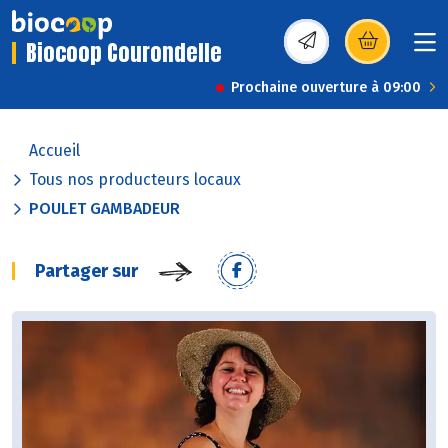
Biocoop Courondelle
(s’ouvre dans une nou
Prochaine ouverture à 09:00
Accueil
Tous nos producteurs locaux
POULET GAMBADEUR
Partager sur