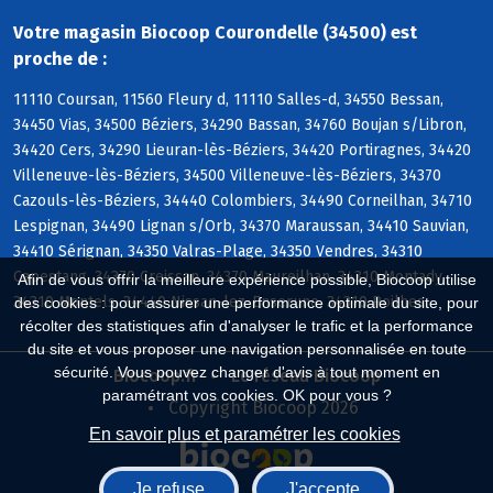
Votre magasin Biocoop Courondelle (34500) est
proche de :
11110 Coursan, 11560 Fleury d, 11110 Salles-d, 34550 Bessan,
34450 Vias, 34500 Béziers, 34290 Bassan, 34760 Boujan s/Libron,
34420 Cers, 34290 Lieuran-lès-Béziers, 34420 Portiragnes, 34420
Villeneuve-lès-Béziers, 34500 Villeneuve-lès-Béziers, 34370
Cazouls-lès-Béziers, 34440 Colombiers, 34490 Corneilhan, 34710
Lespignan, 34490 Lignan s/Orb, 34370 Maraussan, 34410 Sauvian,
34410 Sérignan, 34350 Valras-Plage, 34350 Vendres, 34310
Capestang, 34370 Creissan, 34370 Maureilhan, 34310 Montady,
Afin de vous offrir la meilleure expérience possible, Biocoop utilise
34310 Montels, 34440 Nissan-lez-Enserune, 34310 Poilhes
des cookies : pour assurer une performance optimale du site, pour
récolter des statistiques afin d'analyser le trafic et la performance
du site et vous proposer une navigation personnalisée en toute
sécurité. Vous pouvez changer d'avis à tout moment en
Biocoop.fr
Le réseau Biocoop
paramétrant vos cookies. OK pour vous ?
Copyright Biocoop 2026
En savoir plus et paramétrer les cookies
Je refuse
J'accepte