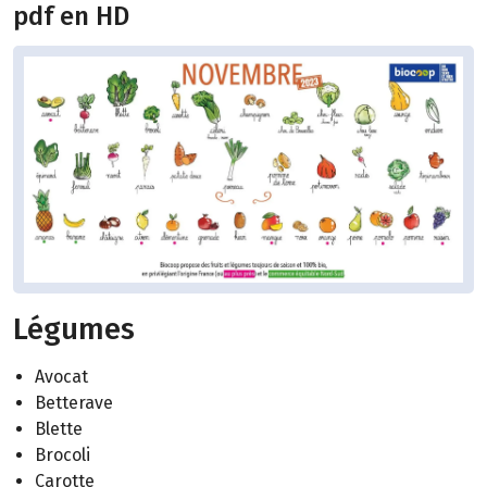
pdf en HD
Légumes
Avocat
Betterave
Blette
Brocoli
Carotte