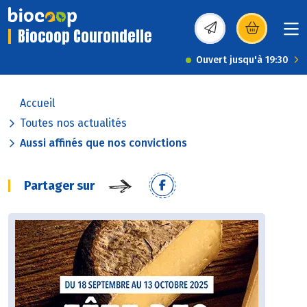
Biocoop Courondelle
(s’ouvre dans une nou
Ouvert jusqu'à 19:30
Accueil
Toutes nos actualités
Aussi affinés que nos convictions
Partager sur