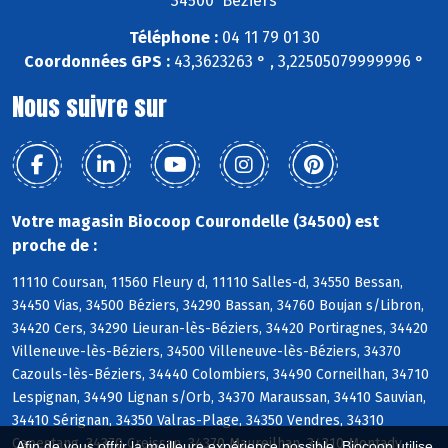
34500 Beziers
Téléphone :
04 11 79 01 30
Coordonnées GPS :
43,3623263 ° , 3,22505079999996 °
Nous suivre sur
Votre magasin Biocoop Courondelle (34500) est
proche de :
11110 Coursan, 11560 Fleury d, 11110 Salles-d, 34550 Bessan,
34450 Vias, 34500 Béziers, 34290 Bassan, 34760 Boujan s/Libron,
34420 Cers, 34290 Lieuran-lès-Béziers, 34420 Portiragnes, 34420
Villeneuve-lès-Béziers, 34500 Villeneuve-lès-Béziers, 34370
Cazouls-lès-Béziers, 34440 Colombiers, 34490 Corneilhan, 34710
Lespignan, 34490 Lignan s/Orb, 34370 Maraussan, 34410 Sauvian,
34410 Sérignan, 34350 Valras-Plage, 34350 Vendres, 34310
Capestang, 34370 Creissan, 34370 Maureilhan, 34310 Montady,
Afin de vous offrir la meilleure expérience possible, Biocoop utilise