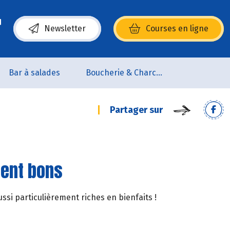
Newsletter
Courses en ligne
(s’ouvre dans une nouvelle fenêtre)
Bar à salades
Boucherie & Charcuterie
Partager sur
ment bons
ssi particulièrement riches en bienfaits !