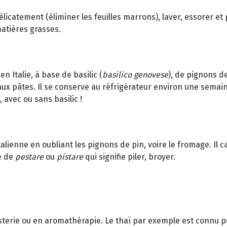
r délicatement (éliminer les feuilles marrons), laver, essorer e
matières grasses.
en Italie, à base de basilic (
basilico genovese
), de pignons de
ux pâtes. Il se conserve au réfrigérateur environ une semain
 avec ou sans basilic !
italienne en oubliant les pignons de pin, voire le fromage. Il
ue de
pestare
ou
pistare
qui signifie piler, broyer.
terie ou en aromathérapie. Le thaï par exemple est connu pou